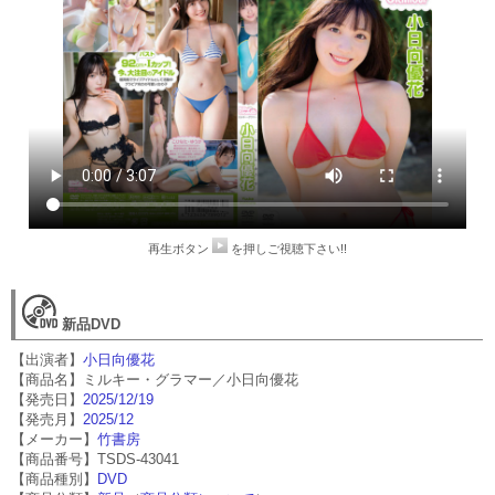
再生ボタン
を押しご視聴下さい!!
新品DVD
【出演者】
小日向優花
【商品名】ミルキー・グラマー／小日向優花
【発売日】
2025/12/19
【発売月】
2025/12
【メーカー】
竹書房
【商品番号】TSDS-43041
【商品種別】
DVD