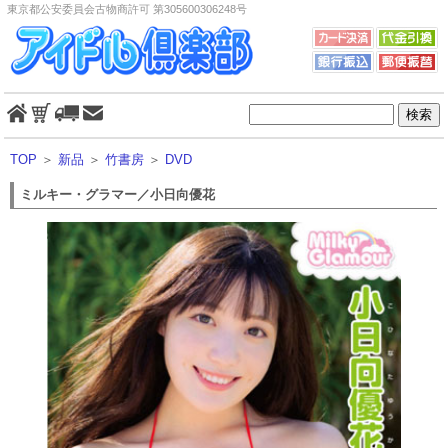
東京都公安委員会古物商許可 第305600306248号
TOP
＞
新品
＞
竹書房
＞
DVD
ミルキー・グラマー／小日向優花