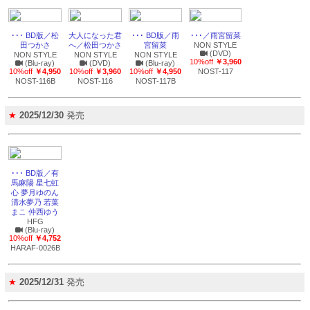
･･･ BD版／松
大人になった君
･･･ BD版／雨
･･･／雨宮留菜
田つかさ
へ／松田つかさ
宮留菜
NON STYLE
(DVD)
NON STYLE
NON STYLE
NON STYLE
10%off
￥3,960
(Blu-ray)
(DVD)
(Blu-ray)
10%off
￥4,950
10%off
￥3,960
10%off
￥4,950
NOST-117
NOST-116B
NOST-116
NOST-117B
★
2025/12/30
発売
･･･ BD版／有
馬麻陽 星七虹
心 夢月ゆのん
清水夢乃 若葉
まこ 仲西ゆう
HFG
(Blu-ray)
10%off
￥4,752
HARAF-0026B
★
2025/12/31
発売