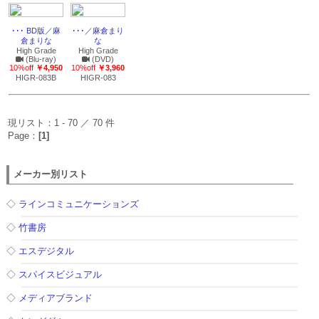
･･･ BD版／麻
･･･／麻倉まり
倉まりな
な
High Grade
High Grade
(Blu-ray)
(DVD)
10%off
￥4,950
10%off
￥3,960
HIGR-083B
HIGR-083
現リスト：1 - 70 ／ 70 件
Page：
[1]
メーカー別リスト
◇
ラインコミュニケーションズ
◇
竹書房
◇
エスデジタル
◇
スパイスビジュアル
◇
メディアブランド