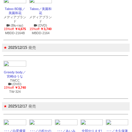
Taboo BD版／
Taboo／美園和
美園和花
花
メディアブラン
メディアブラン
ド
ド
(Blu-ray)
(DVD)
15%off
￥4,675
15%off
￥3,740
MBDD-2164B
MBDD-2164
★
2025/12/15
発売
Greedy body／
宮崎ゆうな
TWCC
(DVD)
15%off
￥3,740
TW-324
★
2025/12/17
発売
･･･／白星優菜
･･･／小松かの
･･･／あいみ
全部やります!
･･･／大久保蓮