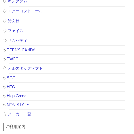
◇
キングダム
◇
エアーコントロール
◇
光文社
◇
フェイス
◇
サムバディ
◇
TEEN'S CANDY
◇
TWCC
◇
オルスタックソフト
◇
SGC
◇
HFG
◇
High Grade
◇
NON STYLE
☆
メーカー一覧
ご利用案内