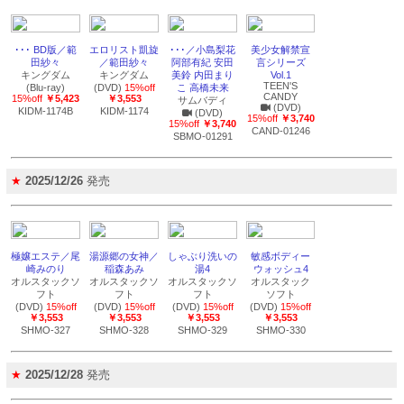
･･･ BD版／範
エロリスト凱旋
･･･／小島梨花
美少女解禁宣
田紗々
／範田紗々
阿部有紀 安田
言シリーズ
キングダム
キングダム
美鈴 内田まり
Vol.1
TEEN'S
(Blu-ray)
(DVD)
15%off
こ 高橋未来
CANDY
15%off
￥5,423
￥3,553
サムバディ
(DVD)
KIDM-1174B
KIDM-1174
(DVD)
15%off
￥3,740
15%off
￥3,740
CAND-01246
SBMO-01291
★
2025/12/26
発売
極嬢エステ／尾
湯源郷の女神／
しゃぶり洗いの
敏感ボディー
崎みのり
稲森あみ
湯4
ウォッシュ4
オルスタックソ
オルスタックソ
オルスタックソ
オルスタック
フト
フト
フト
ソフト
(DVD)
15%off
(DVD)
15%off
(DVD)
15%off
(DVD)
15%off
￥3,553
￥3,553
￥3,553
￥3,553
SHMO-327
SHMO-328
SHMO-329
SHMO-330
★
2025/12/28
発売