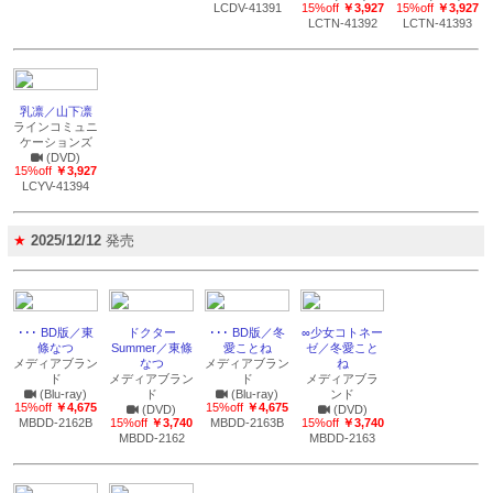
LCDV-41391
15%off
￥3,927
15%off
￥3,927
LCTN-41392
LCTN-41393
乳凛／山下凛
ラインコミュニ
ケーションズ
(DVD)
15%off
￥3,927
LCYV-41394
★
2025/12/12
発売
･･･ BD版／東
ドクター
･･･ BD版／冬
∞少女コトネー
條なつ
Summer／東條
愛ことね
ゼ／冬愛こと
メディアブラン
なつ
メディアブラン
ね
ド
メディアブラン
ド
メディアブラ
(Blu-ray)
ド
(Blu-ray)
ンド
15%off
￥4,675
15%off
￥4,675
(DVD)
(DVD)
MBDD-2162B
15%off
￥3,740
MBDD-2163B
15%off
￥3,740
MBDD-2162
MBDD-2163