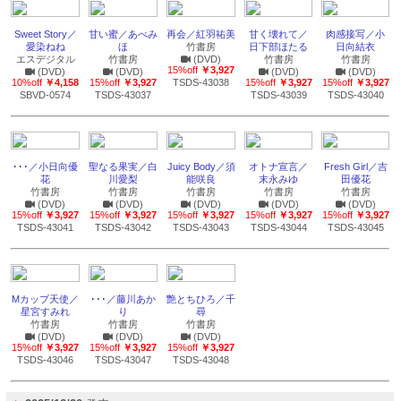
Sweet Story／
甘い蜜／あべみ
再会／紅羽祐美
甘く壊れて／
肉感接写／小
愛染ねね
ほ
竹書房
日下部ほたる
日向結衣
エスデジタル
竹書房
(DVD)
竹書房
竹書房
15%off
￥3,927
(DVD)
(DVD)
(DVD)
(DVD)
10%off
￥4,158
15%off
￥3,927
TSDS-43038
15%off
￥3,927
15%off
￥3,927
SBVD-0574
TSDS-43037
TSDS-43039
TSDS-43040
･･･／小日向優
聖なる果実／白
Juicy Body／須
オトナ宣言／
Fresh Girl／吉
花
川愛梨
能咲良
末永みゆ
田優花
竹書房
竹書房
竹書房
竹書房
竹書房
(DVD)
(DVD)
(DVD)
(DVD)
(DVD)
15%off
￥3,927
15%off
￥3,927
15%off
￥3,927
15%off
￥3,927
15%off
￥3,927
TSDS-43041
TSDS-43042
TSDS-43043
TSDS-43044
TSDS-43045
Mカップ天使／
･･･／藤川あか
艶とちひろ／千
星宮すみれ
り
尋
竹書房
竹書房
竹書房
(DVD)
(DVD)
(DVD)
15%off
￥3,927
15%off
￥3,927
15%off
￥3,927
TSDS-43046
TSDS-43047
TSDS-43048