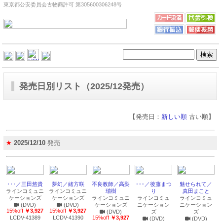
東京都公安委員会古物商許可 第305600306248号
発売日別リスト（2025/12発売）
【発売日：
新しい順
古い順】
★
2025/12/10
発売
･･･／三田悠貴
夢幻／緒方咲
不良教師／高梨
･･･／後藤まつ
魅せられて／
ラインコミュニ
ラインコミュニ
瑞樹
り
真田まこと
ケーションズ
ケーションズ
ラインコミュニ
ラインコミュ
ラインコミュ
(DVD)
(DVD)
ケーションズ
ニケーション
ニケーション
15%off
￥3,927
15%off
￥3,927
(DVD)
ズ
ズ
LCDV-41389
LCDV-41390
15%off
￥3,927
(DVD)
(DVD)