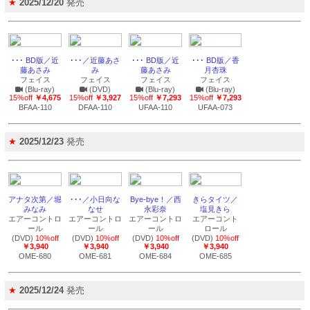
★
2025/12/20
発売
･･･ BD版／近
･･･／近藤あさ
･･･ BD版／近
･･･ BD版／香
藤あさみ
み
藤あさみ
月杏珠
フェイス
フェイス
フェイス
フェイス
(Blu-ray)
(DVD)
(Blu-ray)
(Blu-ray)
15%off
￥4,675
15%off
￥3,927
15%off
￥7,293
15%off
￥7,293
BFAA-110
DFAA-110
UFAA-110
UFAA-073
★
2025/12/23
発売
アナタ次第／堀
･･･／小日向な
Bye-bye！／西
きらタイツ／
みなみ
なせ
永彩奈
塩見きら
エアーコントロ
エアーコントロ
エアーコントロ
エアーコント
ール
ール
ール
ロール
(DVD)
10%off
(DVD)
10%off
(DVD)
10%off
(DVD)
10%off
￥3,940
￥3,940
￥3,940
￥3,940
OME-680
OME-681
OME-684
OME-685
★
2025/12/24
発売