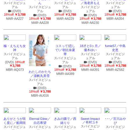
スパイスビジュ
ん
スパイスビジュ
／海老井もえ
スパイスビジ
アル
スパイスビジュ
アル
スパイスビジ
ュアル
(DVD)
アル
(DVD)
ュアル
(DVD)
18%off
￥3,788
18%off
￥3,788
18%off
￥3,788
(DVD)
(DVD)
MAR-AA227
18%off
￥3,788
MAR-AA229
18%off
￥3,788
MBR-AA354
MAR-AA228
MAR-AA230
極・えちえち女
コスって!恋し
18才と0ヶ月／
fumie57／中島
神
て!／朝比奈夏
優木ゆい
史恵
スパイスビジュ
華
スパイスビジ
スパイスビジ
アル
スパイスビジュ
ュアル
ュアル
(DVD)
18%off
アル
(DVD)
(DVD)
￥3,788
18%off
￥3,788
18%off
￥3,788
(DVD)
MBR-AQ073
18%off
￥3,788
MMR-AA391
MMR-AZ582
わたしのかたち
MMR-AA389
／湯帆丸美雪
スパイスビジュ
アル
(DVD)
18%off
￥3,788
MBR-AU016
ありがとうが咲
Eternal Glow／
きみの隣で／西
Sweet Impact
･･･／宮川みや
／有村ユキ
く度に／船岡咲
白石希望
緒りり
び
スパイスビジ
スパイスビジュ
スパイスビジュ
スパイスビジュ
スパイスビジ