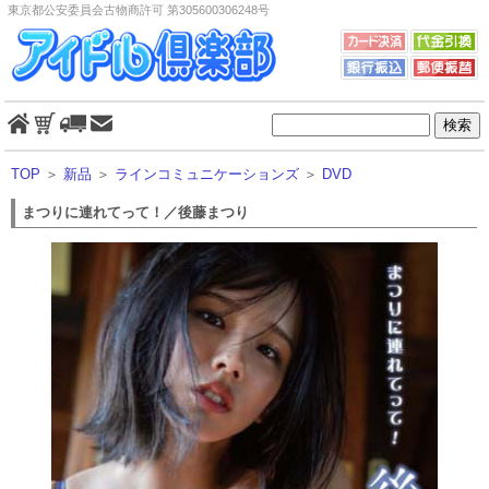
東京都公安委員会古物商許可 第305600306248号
TOP
＞
新品
＞
ラインコミュニケーションズ
＞
DVD
まつりに連れてって！／後藤まつり