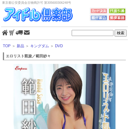
東京都公安委員会古物商許可 第305600306248号
TOP
＞
新品
＞
キングダム
＞
DVD
エロリスト凱旋／範田紗々