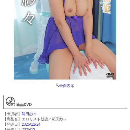
全面表示
新品DVD
【出演者】
範田紗々
【商品名】エロリスト凱旋／範田紗々
【発売日】
2025/12/24
【発売月】
2025/12