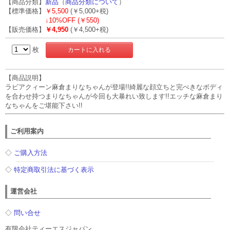
【商品分類】
新品
（
商品分類について
）
【標準価格】
￥5,500
(￥5,000+税)
↓
10%OFF (￥550)
【販売価格】
￥4,950
(￥4,500+税)
枚
【商品説明】
ラビアクィーン麻倉まりなちゃんが登場!!綺麗な顔立ちと完ぺきなボディ
を合わせ持つまりなちゃんが今回も大暴れい致します!!エッチな麻倉まり
なちゃんをご堪能下さい!!
ご利用案内
◇
ご購入方法
◇
特定商取引法に基づく表示
運営会社
◇
問い合せ
有限会社ティーエスジャパン