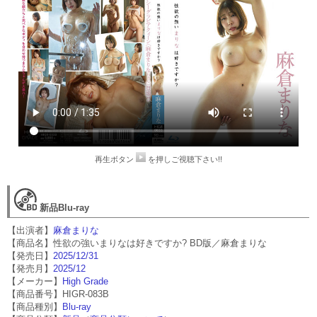
再生ボタン
を押しご視聴下さい!!
新品Blu-ray
【出演者】
麻倉まりな
【商品名】性欲の強いまりなは好きですか? BD版／麻倉まりな
【発売日】
2025/12/31
【発売月】
2025/12
【メーカー】
High Grade
【商品番号】HIGR-083B
【商品種別】
Blu-ray