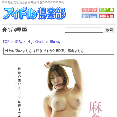
東京都公安委員会古物商許可 第305600306248号
TOP
＞
新品
＞
High Grade
＞
Blu-ray
性欲の強いまりなは好きですか? BD版／麻倉まりな