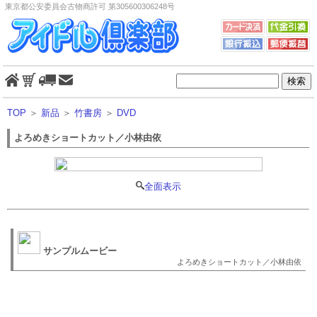
東京都公安委員会古物商許可 第305600306248号
TOP
＞
新品
＞
竹書房
＞
DVD
よろめきショートカット／小林由依
全面表示
サンプルムービー
よろめきショートカット／小林由依