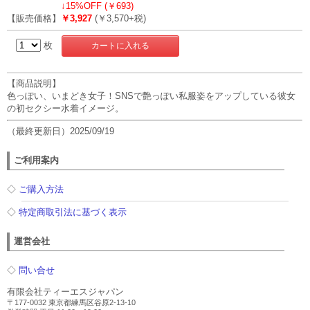
↓
15%OFF (￥693)
【販売価格】
￥3,927
(￥3,570+税)
枚
【商品説明】
色っぽい、いまどき女子！SNSで艶っぽい私服姿をアップしている彼女
の初セクシー水着イメージ。
（最終更新日）2025/09/19
ご利用案内
◇
ご購入方法
◇
特定商取引法に基づく表示
運営会社
◇
問い合せ
有限会社ティーエスジャパン
〒177-0032 東京都練馬区谷原2-13-10