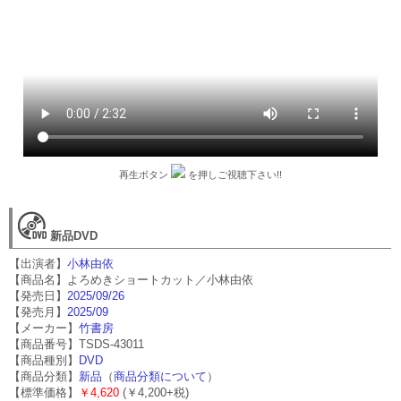
再生ボタン
を押しご視聴下さい!!
新品DVD
【出演者】
小林由依
【商品名】よろめきショートカット／小林由依
【発売日】
2025/09/26
【発売月】
2025/09
【メーカー】
竹書房
【商品番号】TSDS-43011
【商品種別】
DVD
【商品分類】
新品
（
商品分類について
）
【標準価格】
￥4,620
(￥4,200+税)