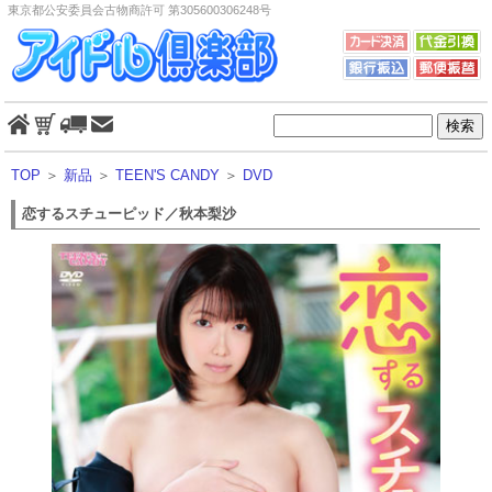
東京都公安委員会古物商許可 第305600306248号
TOP
＞
新品
＞
TEEN'S CANDY
＞
DVD
恋するスチューピッド／秋本梨沙