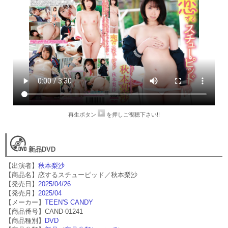
再生ボタン
を押しご視聴下さい!!
新品DVD
【出演者】
秋本梨沙
【商品名】恋するスチューピッド／秋本梨沙
【発売日】
2025/04/26
【発売月】
2025/04
【メーカー】
TEEN'S CANDY
【商品番号】CAND-01241
【商品種別】
DVD