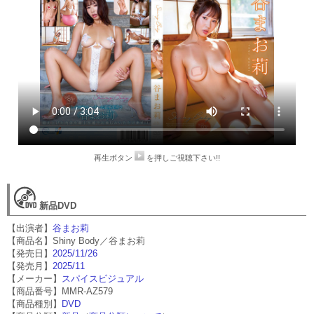
再生ボタン
を押しご視聴下さい!!
新品DVD
【出演者】
谷まお莉
【商品名】Shiny Body／谷まお莉
【発売日】
2025/11/26
【発売月】
2025/11
【メーカー】
スパイスビジュアル
【商品番号】MMR-AZ579
【商品種別】
DVD