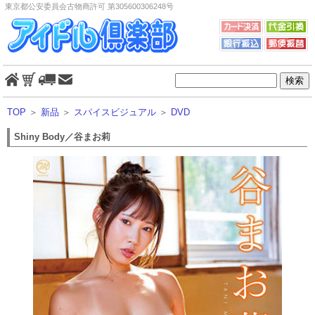
東京都公安委員会古物商許可 第305600306248号
TOP
＞
新品
＞
スパイスビジュアル
＞
DVD
Shiny Body／谷まお莉