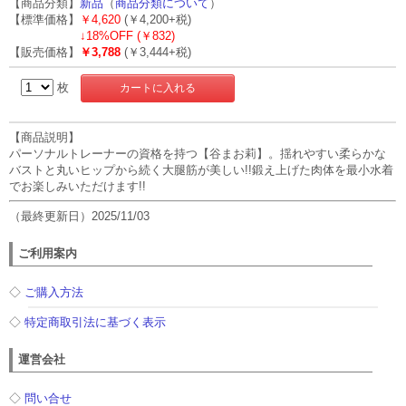
【商品分類】
新品
（
商品分類について
）
【標準価格】
￥4,620
(￥4,200+税)
↓
18%OFF (￥832)
【販売価格】
￥3,788
(￥3,444+税)
枚
【商品説明】
パーソナルトレーナーの資格を持つ【谷まお莉】。揺れやすい柔らかな
バストと丸いヒップから続く大腿筋が美しい!!鍛え上げた肉体を最小水着
でお楽しみいただけます!!
（最終更新日）2025/11/03
ご利用案内
◇
ご購入方法
◇
特定商取引法に基づく表示
運営会社
◇
問い合せ