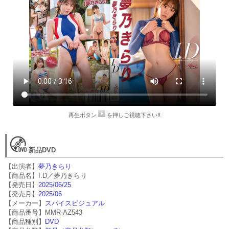
再生ボタン
を押しご視聴下さい!!
新品DVD
【出演者】
夢乃きらり
【商品名】I.D／夢乃きらり
【発売日】
2025/06/25
【発売月】
2025/06
【メーカー】
スパイスビジュアル
【商品番号】MMR-AZ543
【商品種別】
DVD