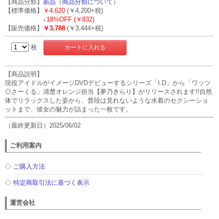
【商品分類】
新品
（
商品分類について
）
【標準価格】
￥4,620
(￥4,200+税)
↓
18%OFF (￥832)
【販売価格】
￥3,788
(￥3,444+税)
枚
【商品説明】
現役アイドルがイメージDVDデビューするシリーズ「I.D」から「ワッツ
◎さーくる」清楚オレンジ担当【夢乃きらり】がリリースされます!!自然
体でリラックスした姿から、普段は見れないような水着のセクシーショ
ットまで、彼女の魅力が詰まった一枚です。
（最終更新日）2025/06/02
ご利用案内
◇
ご購入方法
◇
特定商取引法に基づく表示
運営会社