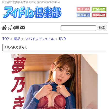
東京都公安委員会古物商許可 第305600306248号
TOP
＞
新品
＞
スパイスビジュアル
＞
DVD
I.D／夢乃きらり