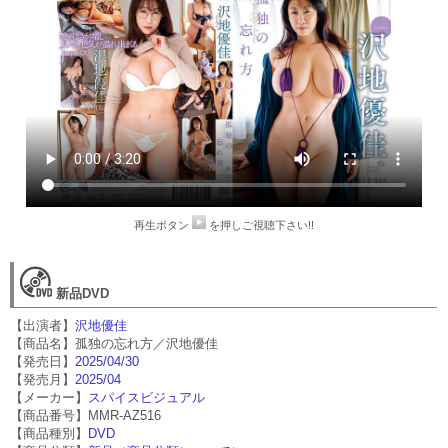
再生ボタン
を押しご視聴下さい!!
新品DVD
【出演者】
沢地優佳
【商品名】孤独の忘れ方／沢地優佳
【発売日】
2025/04/30
【発売月】
2025/04
【メーカー】
スパイスビジュアル
【商品番号】MMR-AZ516
【商品種別】
DVD