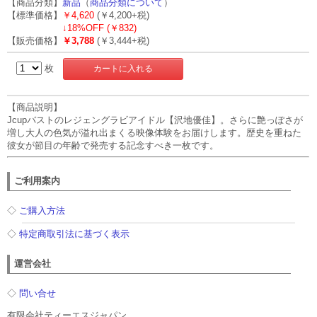
【商品分類】
新品
（
商品分類について
）
【標準価格】
￥4,620
(￥4,200+税)
↓
18%OFF (￥832)
【販売価格】
￥3,788
(￥3,444+税)
枚
【商品説明】
Jcupバストのレジェングラビアイドル【沢地優佳】。さらに艶っぽさが
増し大人の色気が溢れ出まくる映像体験をお届けします。歴史を重ねた
彼女が節目の年齢で発売する記念すべき一枚です。
ご利用案内
◇
ご購入方法
◇
特定商取引法に基づく表示
運営会社
◇
問い合せ
有限会社ティーエスジャパン