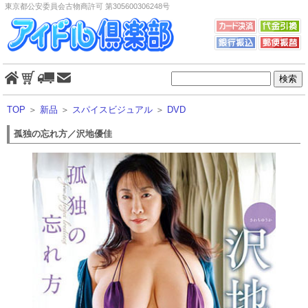
東京都公安委員会古物商許可 第305600306248号
TOP
＞
新品
＞
スパイスビジュアル
＞
DVD
孤独の忘れ方／沢地優佳