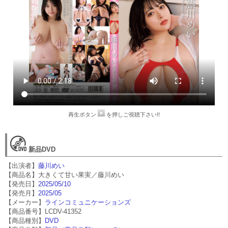
再生ボタン
を押しご視聴下さい!!
新品DVD
【出演者】
藤川めい
【商品名】大きくて甘い果実／藤川めい
【発売日】
2025/05/10
【発売月】
2025/05
【メーカー】
ラインコミュニケーションズ
【商品番号】LCDV-41352
【商品種別】
DVD