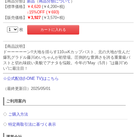
【商品分類】
新品
（
商品分類について
）
【標準価格】
￥4,620
(￥4,200+税)
↓
15%OFF (￥693)
【販売価格】
￥3,927
(￥3,570+税)
枚
【商品説明】
ドーーーーーン!!大地を揺らす110㎝Kカップバスト、北の大地が生んだ
爆乳グラドル藤川めいちゃんが初登場。圧倒的な豊満さを誇る重量級バ
ストと切れ味鋭い美貌でアナタを悩殺。今年の“May（5月）”は藤川“め
い”に最注目！
☆公式配信(I-ONE TV)はこちら
（最終更新日）2025/05/01
ご利用案内
◇
ご購入方法
◇
特定商取引法に基づく表示
運営会社