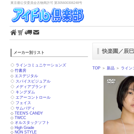
東京都公安委員会古物商許可 第305600306248号
快楽園／辰
メーカー別リスト
◇
ラインコミュニケーションズ
TOP
＞
新品
＞
ライン
◇
竹書房
◇
エスデジタル
◇
スパイスビジュアル
◇
メディアブランド
◇
キングダム
◇
エアーコントロール
◇
フェイス
◇
サムバディ
◇
TEEN'S CANDY
◇
TWCC
◇
オルスタックソフト
◇
High Grade
◇
NON STYLE