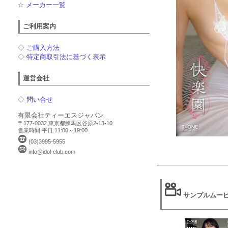
☆
メーカー一覧
ご利用案内
◇
ご購入方法
◇
特定商取引法に基づく表示
運営会社
◇
問い合せ
有限会社ティーエスジャパン
〒177-0032 東京都練馬区谷原2-13-10
営業時間 平日 11:00～19:00
(03)3995-5955
info@idol-club.com
サンプルムー