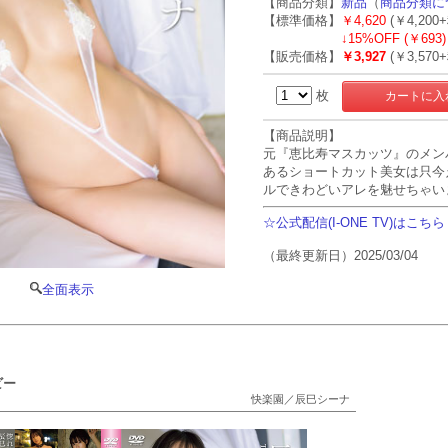
【商品分類】
新品
（
商品分類に
【標準価格】
￥4,620
(￥4,200
↓
15%OFF (￥693)
【販売価格】
￥3,927
(￥3,570
枚
【商品説明】
元『恵比寿マスカッツ』のメン
あるショートカット美女は只今
ルできわどいアレを魅せちゃい
☆公式配信(I-ONE TV)はこちら
（最終更新日）2025/03/04
全面表示
ビー
快楽園／辰巳シーナ