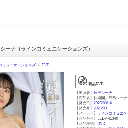
巳シーナ（ラインコミュニケーションズ）
コミュニケーションズ
＞
DVD
新品DVD
【出演者】
辰巳シーナ
【商品名】快楽園／辰巳シーナ
【発売日】
2025/03/10
【発売月】
2025/03
【メーカー】
ラインコミュニケ
【商品番号】LCDV-41340
【商品種別】
DVD