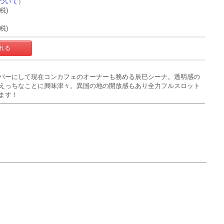
ついて
）
+税)
+税)
バーにして現在コンカフェのオーナーも務める辰巳シーナ。透明感の
えっちなことに興味津々。異国の地の開放感もあり全力フルスロット
ます！