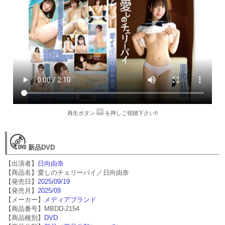
再生ボタン
を押しご視聴下さい!!
新品DVD
【出演者】
日向由奈
【商品名】愛しのチェリーパイ／日向由奈
【発売日】
2025/09/19
【発売月】
2025/09
【メーカー】
メディアブランド
【商品番号】MBDD-2154
【商品種別】
DVD