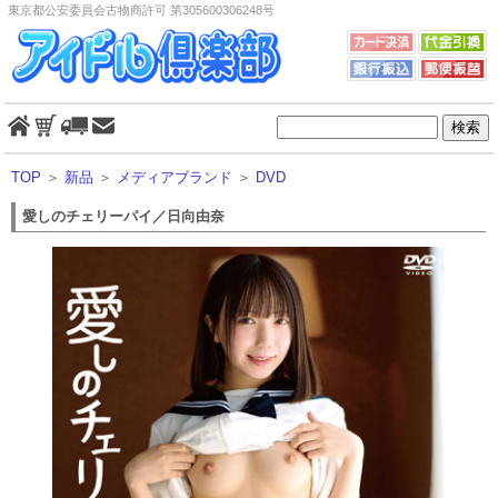
東京都公安委員会古物商許可 第305600306248号
TOP
＞
新品
＞
メディアブランド
＞
DVD
愛しのチェリーパイ／日向由奈