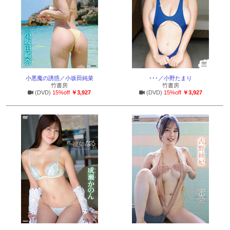
小悪魔の誘惑／小坂田純菜
･･･／小野たまり
竹書房
竹書房
(DVD)
15%off
￥3,927
(DVD)
15%off
￥3,927