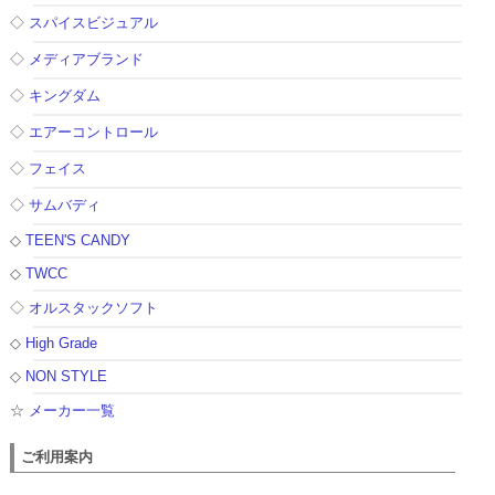
◇
スパイスビジュアル
◇
メディアブランド
◇
キングダム
◇
エアーコントロール
◇
フェイス
◇
サムバディ
◇
TEEN'S CANDY
◇
TWCC
◇
オルスタックソフト
◇
High Grade
◇
NON STYLE
☆
メーカー一覧
ご利用案内