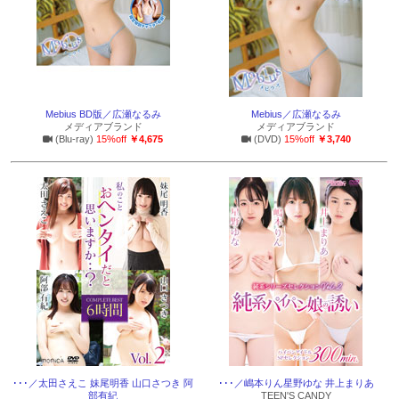
Mebius BD版／広瀬なるみ
Mebius／広瀬なるみ
メディアブランド
メディアブランド
(Blu-ray)
15%off
￥4,675
(DVD)
15%off
￥3,740
･･･／太田さえこ 妹尾明香 山口さつき 阿
･･･／嶋本りん星野ゆな 井上まりあ
部有紀
TEEN'S CANDY