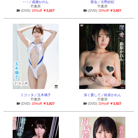
･･･／成瀬かのん
密会／古野紗妃
竹書房
竹書房
(DVD)
15%off
￥3,927
(DVD)
15%off
￥3,927
リコッタ／玉木璃子
深く愛して／鈴原かれん
竹書房
竹書房
(DVD)
15%off
￥3,927
(DVD)
15%off
￥3,927