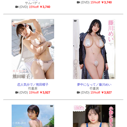
(DVD)
15%off
￥3,740
サムバディ
(DVD)
15%off
￥3,740
恋人気分で／熊田曜子
夢中になって／藤川めい
竹書房
竹書房
(DVD)
15%off
￥3,927
(DVD)
15%off
￥3,927