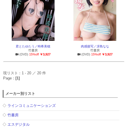
君とたゆたう／時希美穂
肉感接写／冴島なな
竹書房
竹書房
(DVD)
15%off
￥3,927
(DVD)
15%off
￥3,927
現リスト：1 - 20 ／ 20 件
Page：
[1]
メーカー別リスト
◇
ラインコミュニケーションズ
◇
竹書房
◇
エスデジタル