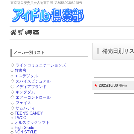
東京都公安委員会古物商許可 第305600306248号
発売日別リスト
メーカー別リスト
◇
ラインコミュニケーションズ
◇
竹書房
◇
エスデジタル
◇
スパイスビジュアル
★
2025/10/30
発売
◇
メディアブランド
◇
キングダム
◇
エアーコントロール
◇
フェイス
◇
サムバディ
◇
TEEN'S CANDY
◇
TWCC
◇
オルスタックソフト
◇
High Grade
◇
NON STYLE