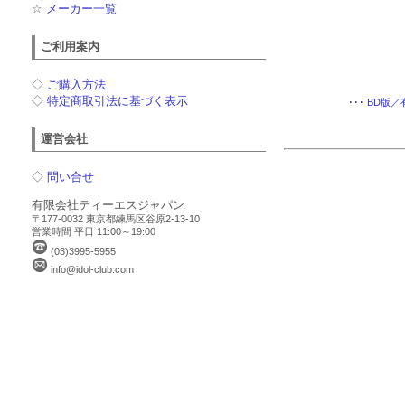
☆
メーカー一覧
ご利用案内
◇
ご購入方法
◇
特定商取引法に基づく表示
･･･ BD
運営会社
◇
問い合せ
有限会社ティーエスジャパン
〒177-0032 東京都練馬区谷原2-13-10
営業時間 平日 11:00～19:00
(03)3995-5955
info@idol-club.com