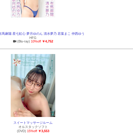
版／有馬麻陽 星七虹心 夢月ゆのん 清水夢乃 若葉まこ 仲西ゆう
HFG
(Blu-ray)
10%off
￥4,752
スイートマッサージルーム
オルスタックソフト
(DVD)
15%off
￥3,553