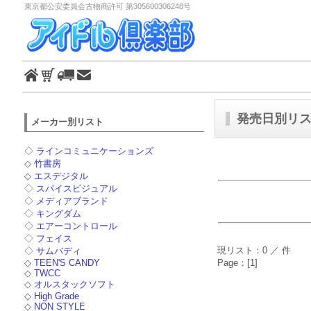
東京都公安委員会古物商許可 第305600306248号
発売日別リスト
メーカー別リスト
◇
ラインコミュニケーションズ
◇
竹書房
◇
エスデジタル
◇
スパイスビジュアル
◇
メディアブランド
◇
キングダム
◇
エアーコントロール
◇
フェイス
現リスト：0 ／ 件
◇
サムバディ
◇
TEEN'S CANDY
Page：[1]
◇
TWCC
◇
オルスタックソフト
◇
High Grade
◇
NON STYLE