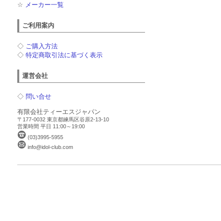
☆
メーカー一覧
ご利用案内
◇
ご購入方法
◇
特定商取引法に基づく表示
運営会社
◇
問い合せ
有限会社ティーエスジャパン
〒177-0032 東京都練馬区谷原2-13-10
営業時間 平日 11:00～19:00
(03)3995-5955
info@idol-club.com