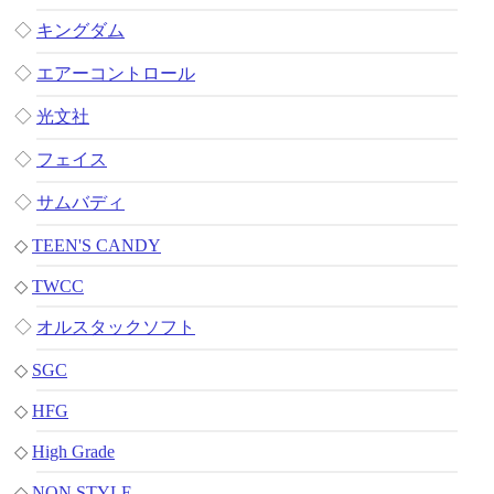
◇
キングダム
◇
エアーコントロール
◇
光文社
◇
フェイス
◇
サムバディ
◇
TEEN'S CANDY
◇
TWCC
◇
オルスタックソフト
◇
SGC
◇
HFG
◇
High Grade
◇
NON STYLE