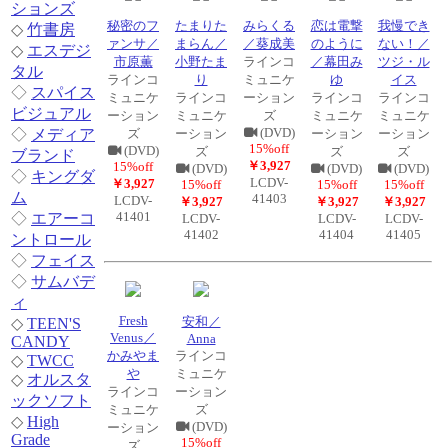
ションズ
秘密のフ
たまりた
みらくる
恋は電撃
我慢でき
◇
竹書房
ァンサ／
まらん／
／葵成美
のように
ない！／
◇
エスデジ
市原薫
小野たま
ラインコ
／幕田み
ツジ・ル
タル
ラインコ
り
ミュニケ
ゆ
イス
◇
スパイス
ミュニケ
ラインコ
ーション
ラインコ
ラインコ
ビジュアル
ーション
ミュニケ
ズ
ミュニケ
ミュニケ
(DVD)
◇
メディア
ズ
ーション
ーション
ーション
15%off
(DVD)
ズ
ズ
ズ
ブランド
￥3,927
15%off
(DVD)
(DVD)
(DVD)
◇
キングダ
LCDV-
￥3,927
15%off
15%off
15%off
ム
41403
LCDV-
￥3,927
￥3,927
￥3,927
41401
◇
エアーコ
LCDV-
LCDV-
LCDV-
41402
41404
41405
ントロール
◇
フェイス
◇
サムバデ
ィ
Fresh
安和／
◇
TEEN'S
Venus／
Anna
CANDY
かみやま
ラインコ
◇
TWCC
や
ミュニケ
◇
オルスタ
ラインコ
ーション
ックソフト
ミュニケ
ズ
◇
High
(DVD)
ーション
Grade
15%off
ズ