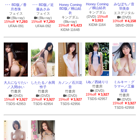
Honey Coming
みなぽち／音
･･･ BD版／香
･･･ BD版／近
Honey Coming
／桐山結衣
BD版／桐山結
羽美奈
月杏珠
藤あさみ
キングダム
衣
エスデジタル
フェイス
フェイス
(DVD)
15%off
キングダム
(DVD)
(Blu-ray)
(Blu-ray)
￥3,553
10%off
￥4,158
15%off
￥7,293
15%off
￥7,293
(Blu-ray)
KIDM-1164
15%off
￥5,423
SBVD-0559
UFAA-091
UFAA-092
KIDM-1164B
Lily／西緒りり
ミルキー・グ
大人になりたい
したたる／永岡
カノン／石川花
竹書房
ラマー／工藤
／入間ゆい
怜子
音
(DVD)
梨菜
竹書房
竹書房
竹書房
15%off
￥3,927
竹書房
(DVD)
(DVD)
(DVD)
TSDS-42957
15%off
￥3,927
15%off
￥3,927
15%off
￥3,927
(DVD)
15%off
￥3,927
TSDS-42953
TSDS-42954
TSDS-42956
TSDS-42958