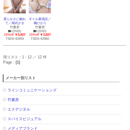
柔らかさに触れ
ギャル最強説／
て／南武さき
橘ひかり
竹書房
竹書房
(DVD)
(DVD)
15%off
￥3,927
15%off
￥3,927
TSDS-42959
TSDS-42960
現リスト：1 - 12 ／ 12 件
Page：
[1]
メーカー別リスト
◇
ラインコミュニケーションズ
◇
竹書房
◇
エスデジタル
◇
スパイスビジュアル
◇
メディアブランド