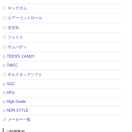
◇
キングダム
◇
エアーコントロール
◇
光文社
◇
フェイス
◇
サムバディ
◇
TEEN'S CANDY
◇
TWCC
◇
オルスタックソフト
◇
SGC
◇
HFG
◇
High Grade
◇
NON STYLE
☆
メーカー一覧
ご利用案内